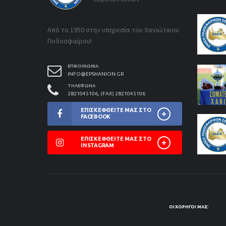
Από το 1950 στην υπηρεσία του Χανιώτικου
Ποδοσφαίρου!
ΕΠΙΚΟΙΝΩΝΊΑ
INFO@EPSHANION.GR
ΤΗΛΈΦΩΝΑ
2821045106, (FAX) 2821045106
ΕΠΙΣΚΕΦΘΕΊΤΕ ΜΑΣ ΣΤΟ
FACEBOOK
ΕΠΙΣΚΕΦΘΕΊΤΕ ΜΑΣ ΣΤΟ
INSTAGRAM
ΟΙ ΧΟΡΗΓΟΊ ΜΑΣ: