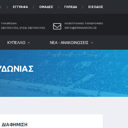
ΈΓΓΡΑΦΑ
ΟΜΆΔΕΣ
ΓΉΠΕΔΑ
ΕΊΣΟΔΟΣ
ΤΗΛΈΦΩΝΑ
ΗΛΕΚΤΡΟΝΙΚΌ ΤΑΧΥΔΡΟΜΕΊΟ
2821045106, (FAX) 2821045106
INFO@EPSHANION.GR
ΚΎΠΕΛΛΟ
ΝΈΑ - ΑΝΑΚΟΙΝΏΣΕΙΣ
ΥΔΩΝΙΑΣ
ΔΙΑΦΉΜΙΣΗ