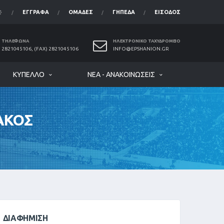
ΈΓΓΡΑΦΑ
ΟΜΆΔΕΣ
ΓΉΠΕΔΑ
ΕΊΣΟΔΟΣ
ΤΗΛΈΦΩΝΑ
ΗΛΕΚΤΡΟΝΙΚΌ ΤΑΧΥΔΡΟΜΕΊΟ
2821045106, (FAX) 2821045106
INFO@EPSHANION.GR
ΚΎΠΕΛΛΟ
ΝΈΑ - ΑΝΑΚΟΙΝΏΣΕΙΣ
ΑΚΟΣ
ΔΙΑΦΉΜΙΣΗ