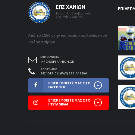
ΕΠΣ ΧΑΝΊΩΝ
ΕΠΙΛΕΓ
Ένωση Ποδοσφαιρικών
Σωματίων Χανίων
Από το 1950 στην υπηρεσία του Χανιώτικου
Ποδοσφαίρου!
ΕΠΙΚΟΙΝΩΝΊΑ
INFO@EPSHANION.GR
ΤΗΛΈΦΩΝΑ
2821045106, (FAX) 2821045106
ΕΠΙΣΚΕΦΘΕΊΤΕ ΜΑΣ ΣΤΟ
FACEBOOK
ΕΠΙΣΚΕΦΘΕΊΤΕ ΜΑΣ ΣΤΟ
INSTAGRAM