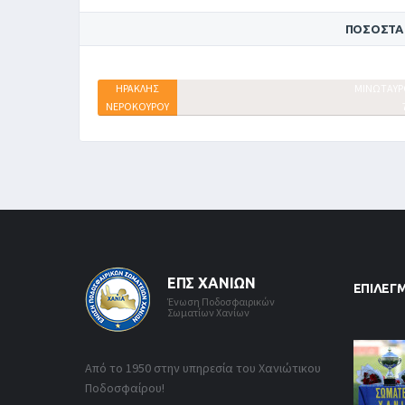
ΠΟΣΟΣΤΆ
ΗΡΑΚΛΗΣ
ΜΙΝΩΤΑΥΡ
ΝΕΡΟΚΟΥΡΟΥ
12%
ΕΠΣ ΧΑΝΊΩΝ
ΕΠΙΛΕΓ
Ένωση Ποδοσφαιρικών
Σωματίων Χανίων
Από το 1950 στην υπηρεσία του Χανιώτικου
Ποδοσφαίρου!