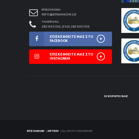
ΕΠΙΚΟΙΝΩΝΊΑ
INFO@EPSHANION.GR
ΤΗΛΈΦΩΝΑ
2821045106, (FAX) 2821045106
ΕΠΙΣΚΕΦΘΕΊΤΕ ΜΑΣ ΣΤΟ
FACEBOOK
ΕΠΙΣΚΕΦΘΕΊΤΕ ΜΑΣ ΣΤΟ
INSTAGRAM
ΟΙ ΧΟΡΗΓΟΊ ΜΑΣ:
ΕΠΣ ΧΑΝΊΩΝ
|
ARTECH
| ALL RIGHTS RESERVED