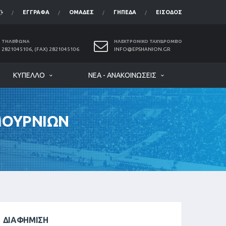
ΈΓΓΡΑΦΑ
ΟΜΆΔΕΣ
ΓΉΠΕΔΑ
ΕΊΣΟΔΟΣ
ΤΗΛΈΦΩΝΑ
ΗΛΕΚΤΡΟΝΙΚΌ ΤΑΧΥΔΡΟΜΕΊΟ
2821045106, (FAX) 2821045106
INFO@EPSHANION.GR
ΚΎΠΕΛΛΟ
ΝΈΑ - ΑΝΑΚΟΙΝΏΣΕΙΣ
ΜΟΥΡΝΙΩΝ
ΔΙΑΦΉΜΙΣΗ