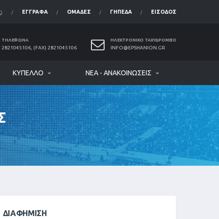
ΈΓΓΡΑΦΑ
ΟΜΆΔΕΣ
ΓΉΠΕΔΑ
ΕΊΣΟΔΟΣ
ΤΗΛΈΦΩΝΑ
ΗΛΕΚΤΡΟΝΙΚΌ ΤΑΧΥΔΡΟΜΕΊΟ
2821045106, (FAX) 2821045106
INFO@EPSHANION.GR
ΚΎΠΕΛΛΟ
ΝΈΑ - ΑΝΑΚΟΙΝΏΣΕΙΣ
Σ
ΔΙΑΦΉΜΙΣΗ