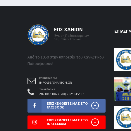
ΕΠΣ ΧΑΝΊΩΝ
ΕΠΙΛΕΓ
Ένωση Ποδοσφαιρικών
Σωματίων Χανίων
Από το 1950 στην υπηρεσία του Χανιώτικου
Ποδοσφαίρου!
ΕΠΙΚΟΙΝΩΝΊΑ
INFO@EPSHANION.GR
ΤΗΛΈΦΩΝΑ
2821045106, (FAX) 2821045106
ΕΠΙΣΚΕΦΘΕΊΤΕ ΜΑΣ ΣΤΟ
FACEBOOK
ΕΠΙΣΚΕΦΘΕΊΤΕ ΜΑΣ ΣΤΟ
INSTAGRAM