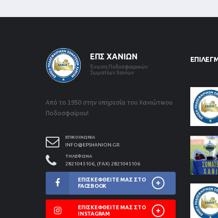
ΕΠΣ ΧΑΝΊΩΝ
ΕΠΙΛΕΓ
Ένωση Ποδοσφαιρικών
Σωματίων Χανίων
Από το 1950 στην υπηρεσία του Χανιώτικου
Ποδοσφαίρου!
ΕΠΙΚΟΙΝΩΝΊΑ
INFO@EPSHANION.GR
ΤΗΛΈΦΩΝΑ
2821045106, (FAX) 2821045106
ΕΠΙΣΚΕΦΘΕΊΤΕ ΜΑΣ ΣΤΟ
FACEBOOK
ΕΠΙΣΚΕΦΘΕΊΤΕ ΜΑΣ ΣΤΟ
INSTAGRAM