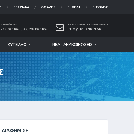
ΈΓΓΡΑΦΑ
ΟΜΆΔΕΣ
ΓΉΠΕΔΑ
ΕΊΣΟΔΟΣ
ΤΗΛΈΦΩΝΑ
ΗΛΕΚΤΡΟΝΙΚΌ ΤΑΧΥΔΡΟΜΕΊΟ
2821045106, (FAX) 2821045106
INFO@EPSHANION.GR
ΚΎΠΕΛΛΟ
ΝΈΑ - ΑΝΑΚΟΙΝΏΣΕΙΣ
Σ
ΔΙΑΦΉΜΙΣΗ