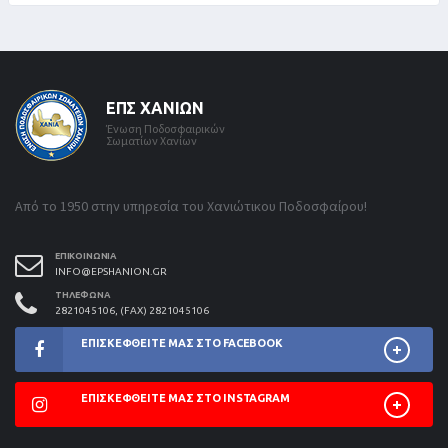
ΕΠΣ ΧΑΝΊΩΝ
Ένωση Ποδοσφαιρικών
Σωματίων Χανίων
Από το 1950 στην υπηρεσία του Χανιώτικου Ποδοσφαίρου!
ΕΠΙΚΟΙΝΩΝΊΑ
INFO@EPSHANION.GR
ΤΗΛΈΦΩΝΑ
2821045106, (FAX) 2821045106
ΕΠΙΣΚΕΦΘΕΊΤΕ ΜΑΣ ΣΤΟ FACEBOOK
ΕΠΙΣΚΕΦΘΕΊΤΕ ΜΑΣ ΣΤΟ INSTAGRAM