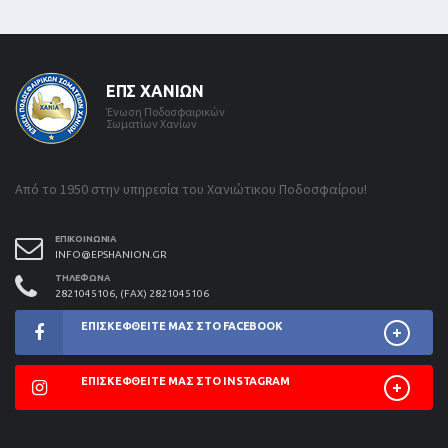
ΕΠΣ ΧΑΝΊΩΝ
Ένωση Ποδοσφαιρικών
Σωματίων Χανίων
Από το 1950 στην υπηρεσία του Χανιώτικου Ποδοσφαίρου!
ΕΠΙΚΟΙΝΩΝΊΑ
INFO@EPSHANION.GR
ΤΗΛΈΦΩΝΑ
2821045106, (FAX) 2821045106
ΕΠΙΣΚΕΦΘΕΊΤΕ ΜΑΣ ΣΤΟ FACEBOOK
ΕΠΙΣΚΕΦΘΕΊΤΕ ΜΑΣ ΣΤΟ INSTAGRAM