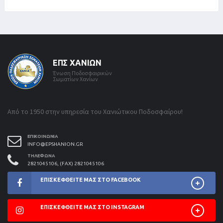
ΕΠΣ ΧΑΝΊΩΝ
Ένωση Ποδοσφαιρικών
Σωματίων Χανίων
Από το 1950 στην υπηρεσία του Χανιώτικου Ποδοσφαίρου!
ΕΠΙΚΟΙΝΩΝΊΑ
INFO@EPSHANION.GR
ΤΗΛΈΦΩΝΑ
2821045106, (FAX) 2821045106
ΕΠΙΣΚΕΦΘΕΊΤΕ ΜΑΣ ΣΤΟ FACEBOOK
ΕΠΙΣΚΕΦΘΕΊΤΕ ΜΑΣ ΣΤΟ INSTAGRAM