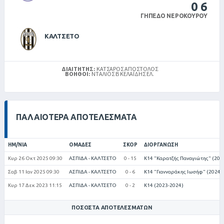
0
6
ΓΉΠΕΔΟ ΝΕΡΟΚΟΎΡΟΥ
ΚΑΛΤΣΕΤΟ
ΔΙΑΙΤΗΤΉΣ:
ΚΑΤΣΑΡΌΣ ΑΠΌΣΤΟΛΟΣ
ΒΟΗΘΟΊ:
ΝΤΑΛΙΟΣ Β ΚΕΛΑΪΔΉΣ ΕΛ.
ΠΑΛΑΙΌΤΕΡΑ ΑΠΟΤΕΛΈΣΜΑΤΑ
ΗΜ/ΝΊΑ
ΟΜΆΔΕΣ
ΣΚΟΡ
ΔΙΟΡΓΆΝΩΣΗ
Κυρ 26 Οκτ 2025 09:30
ΑΣΠΙΔΑ - ΚΑΛΤΣΕΤΟ
0 - 15
Κ14 "Καρατζής Παναγιώτης" (202
Σαβ 11 Ιαν 2025 09:30
ΑΣΠΙΔΑ - ΚΑΛΤΣΕΤΟ
0 - 6
Κ14 "Γιανναράκης Ιωσήφ" (2024-
Κυρ 17 Δεκ 2023 11:15
ΑΣΠΙΔΑ - ΚΑΛΤΣΕΤΟ
0 - 2
Κ14 (2023-2024)
ΠΟΣΟΣΤΆ ΑΠΟΤΕΛΕΣΜΆΤΩΝ