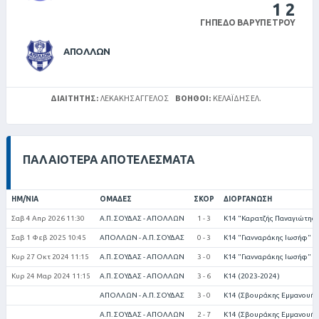
1
2
ΓΉΠΕΔΟ ΒΑΡΥΠΈΤΡΟΥ
ΑΠΟΛΛΩΝ
ΔΙΑΙΤΗΤΉΣ:
ΛΕΚΑΚΗΣ ΑΓΓΕΛΟΣ
ΒΟΗΘΟΊ:
ΚΕΛΑΪΔΉΣ ΕΛ.
ΠΑΛΑΙΌΤΕΡΑ ΑΠΟΤΕΛΈΣΜΑΤΑ
ΗΜ/ΝΊΑ
ΟΜΆΔΕΣ
ΣΚΟΡ
ΔΙΟΡΓΆΝΩΣΗ
Σαβ 4 Απρ 2026 11:30
Α.Π. ΣΟΥΔΑΣ - ΑΠΟΛΛΩΝ
1 - 3
Κ14 "Καρατζής Παναγιώτης"
Σαβ 1 Φεβ 2025 10:45
ΑΠΟΛΛΩΝ - Α.Π. ΣΟΥΔΑΣ
0 - 3
Κ14 "Γιανναράκης Ιωσήφ" (
Κυρ 27 Οκτ 2024 11:15
Α.Π. ΣΟΥΔΑΣ - ΑΠΟΛΛΩΝ
3 - 0
Κ14 "Γιανναράκης Ιωσήφ" (
Κυρ 24 Μαρ 2024 11:15
Α.Π. ΣΟΥΔΑΣ - ΑΠΟΛΛΩΝ
3 - 6
Κ14 (2023-2024)
ΑΠΟΛΛΩΝ - Α.Π. ΣΟΥΔΑΣ
3 - 0
Κ14 (Σβουράκης Εμμανουήλ)
Α.Π. ΣΟΥΔΑΣ - ΑΠΟΛΛΩΝ
2 - 7
Κ14 (Σβουράκης Εμμανουήλ)