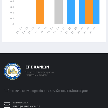
ΕΠΣ ΧΑΝΊΩΝ
Ένωση Ποδοσφαιρικών
Σωματίων Χανίων
Από το 1950 στην υπηρεσία του Χανιώτικου Ποδοσφαίρου!
ΕΠΙΚΟΙΝΩΝΊΑ
INFO@EPSHANION.GR