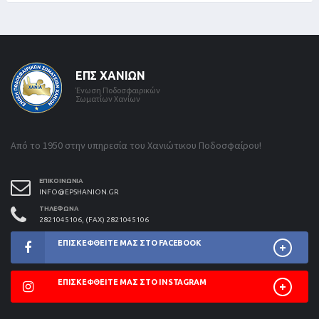
ΕΠΣ ΧΑΝΊΩΝ
Ένωση Ποδοσφαιρικών
Σωματίων Χανίων
Από το 1950 στην υπηρεσία του Χανιώτικου Ποδοσφαίρου!
ΕΠΙΚΟΙΝΩΝΊΑ
INFO@EPSHANION.GR
ΤΗΛΈΦΩΝΑ
2821045106, (FAX) 2821045106
ΕΠΙΣΚΕΦΘΕΊΤΕ ΜΑΣ ΣΤΟ FACEBOOK
ΕΠΙΣΚΕΦΘΕΊΤΕ ΜΑΣ ΣΤΟ INSTAGRAM