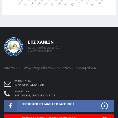
ΕΠΣ ΧΑΝΊΩΝ
Ένωση Ποδοσφαιρικών
Σωματίων Χανίων
Από το 1950 στην υπηρεσία του Χανιώτικου Ποδοσφαίρου!
ΕΠΙΚΟΙΝΩΝΊΑ
INFO@EPSHANION.GR
ΤΗΛΈΦΩΝΑ
2821045106, (FAX) 2821045106
ΕΠΙΣΚΕΦΘΕΊΤΕ ΜΑΣ ΣΤΟ FACEBOOK