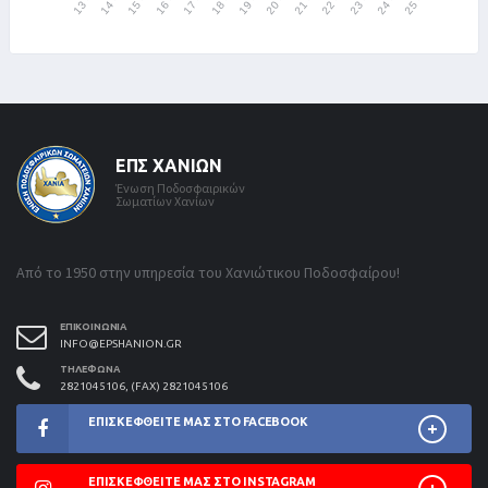
ΕΠΣ ΧΑΝΊΩΝ
Ένωση Ποδοσφαιρικών
Σωματίων Χανίων
Από το 1950 στην υπηρεσία του Χανιώτικου Ποδοσφαίρου!
ΕΠΙΚΟΙΝΩΝΊΑ
INFO@EPSHANION.GR
ΤΗΛΈΦΩΝΑ
2821045106, (FAX) 2821045106
ΕΠΙΣΚΕΦΘΕΊΤΕ ΜΑΣ ΣΤΟ FACEBOOK
ΕΠΙΣΚΕΦΘΕΊΤΕ ΜΑΣ ΣΤΟ INSTAGRAM