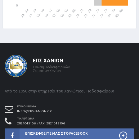
ΕΠΣ ΧΑΝΊΩΝ
Ένωση Ποδοσφαιρικών
Σωματίων Χανίων
Από το 1950 στην υπηρεσία του Χανιώτικου Ποδοσφαίρου!
ΕΠΙΚΟΙΝΩΝΊΑ
INFO@EPSHANION.GR
ΤΗΛΈΦΩΝΑ
2821045106, (FAX) 2821045106
ΕΠΙΣΚΕΦΘΕΊΤΕ ΜΑΣ ΣΤΟ FACEBOOK