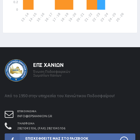
ΕΠΣ ΧΑΝΊΩΝ
Ένωση Ποδοσφαιρικών
Σωματίων Χανίων
Από το 1950 στην υπηρεσία του Χανιώτικου Ποδοσφαίρου!
ΕΠΙΚΟΙΝΩΝΊΑ
INFO@EPSHANION.GR
ΤΗΛΈΦΩΝΑ
2821045106, (FAX) 2821045106
ΕΠΙΣΚΕΦΘΕΊΤΕ ΜΑΣ ΣΤΟ FACEBOOK