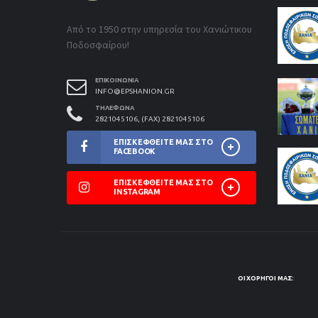
Από το 1950 στην υπηρεσία του Χανιώτικου
Ποδοσφαίρου!
ΕΠΙΚΟΙΝΩΝΊΑ
INFO@EPSHANION.GR
ΤΗΛΈΦΩΝΑ
2821045106, (FAX) 2821045106
ΕΠΙΣΚΕΦΘΕΊΤΕ ΜΑΣ ΣΤΟ
FACEBOOK
ΕΠΙΣΚΕΦΘΕΊΤΕ ΜΑΣ ΣΤΟ
INSTAGRAM
ΟΙ ΧΟΡΗΓΟΊ ΜΑΣ: