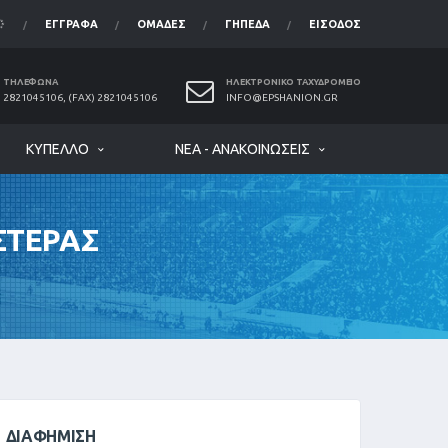
ΈΓΓΡΑΦΑ
ΟΜΆΔΕΣ
ΓΉΠΕΔΑ
ΕΊΣΟΔΟΣ
ΤΗΛΈΦΩΝΑ
ΗΛΕΚΤΡΟΝΙΚΌ ΤΑΧΥΔΡΟΜΕΊΟ
2821045106, (FAX) 2821045106
INFO@EPSHANION.GR
ΚΎΠΕΛΛΟ
ΝΈΑ - ΑΝΑΚΟΙΝΏΣΕΙΣ
ΣΤΕΡΑΣ
ΔΙΑΦΉΜΙΣΗ