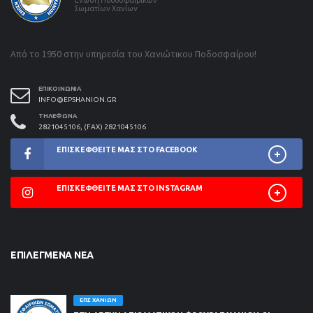
Σωματίων Χανίων
Από το 1950 στην υπηρεσία του Χανιώτικου Ποδοσφαίρου!
ΕΠΙΚΟΙΝΩΝΊΑ
INFO@EPSHANION.GR
ΤΗΛΈΦΩΝΑ
2821045106, (FAX) 2821045106
ΕΠΙΣΚΕΦΘΕΊΤΕ ΜΑΣ ΣΤΟ FACEBOOK
ΕΠΙΣΚΕΦΘΕΊΤΕ ΜΑΣ ΣΤΟ INSTAGRAM
ΕΠΙΛΕΓΜΈΝΑ ΝΈΑ
ΕΠΣ ΧΑΝΊΩΝ