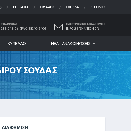
ΈΓΓΡΑΦΑ
ΟΜΆΔΕΣ
ΓΉΠΕΔΑ
ΕΊΣΟΔΟΣ
ΤΗΛΈΦΩΝΑ
ΗΛΕΚΤΡΟΝΙΚΌ ΤΑΧΥΔΡΟΜΕΊΟ
2821045106, (FAX) 2821045106
INFO@EPSHANION.GR
ΚΎΠΕΛΛΟ
ΝΈΑ - ΑΝΑΚΟΙΝΏΣΕΙΣ
ΑΙΡΟΥ ΣΟΥΔΑΣ
ΔΙΑΦΉΜΙΣΗ