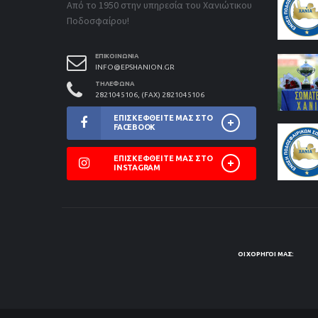
Από το 1950 στην υπηρεσία του Χανιώτικου
Ποδοσφαίρου!
ΕΠΙΚΟΙΝΩΝΊΑ
INFO@EPSHANION.GR
ΤΗΛΈΦΩΝΑ
2821045106, (FAX) 2821045106
ΕΠΙΣΚΕΦΘΕΊΤΕ ΜΑΣ ΣΤΟ
FACEBOOK
ΕΠΙΣΚΕΦΘΕΊΤΕ ΜΑΣ ΣΤΟ
INSTAGRAM
ΟΙ ΧΟΡΗΓΟΊ ΜΑΣ: