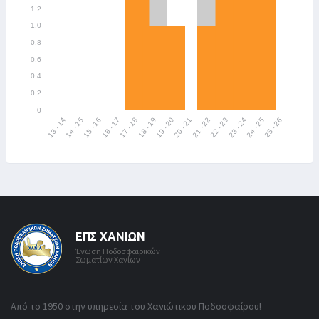
ΕΠΣ ΧΑΝΊΩΝ
Ένωση Ποδοσφαιρικών
Σωματίων Χανίων
Από το 1950 στην υπηρεσία του Χανιώτικου Ποδοσφαίρου!