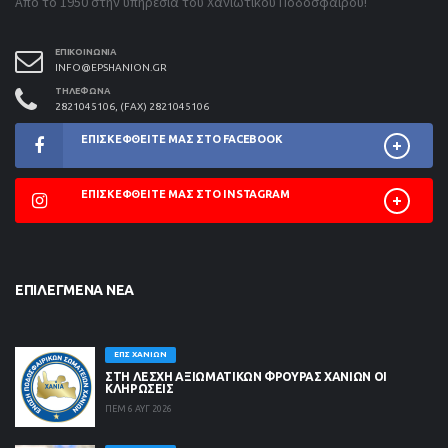
Από το 1950 στην υπηρεσία του Χανιώτικου Ποδοσφαίρου!
ΕΠΙΚΟΙΝΩΝΊΑ
INFO@EPSHANION.GR
ΤΗΛΈΦΩΝΑ
2821045106, (FAX) 2821045106
ΕΠΙΣΚΕΦΘΕΊΤΕ ΜΑΣ ΣΤΟ FACEBOOK
ΕΠΙΣΚΕΦΘΕΊΤΕ ΜΑΣ ΣΤΟ INSTAGRAM
ΕΠΙΛΕΓΜΈΝΑ ΝΈΑ
ΕΠΣ ΧΑΝΊΩΝ
ΣΤΗ ΛΈΣΧΗ ΑΞΙΩΜΑΤΙΚΏΝ ΦΡΟΥΡΆΣ ΧΑΝΊΩΝ ΟΙ
ΚΛΗΡΏΣΕΙΣ
ΠΕΜ 6 ΑΥΓ 2026