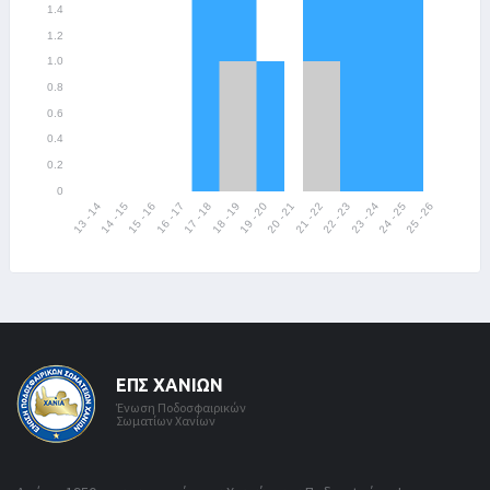
ΕΠΣ ΧΑΝΊΩΝ
Ένωση Ποδοσφαιρικών
Σωματίων Χανίων