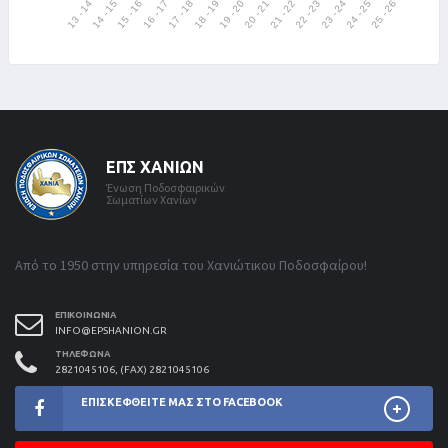
ΕΠΣ ΧΑΝΊΩΝ
Ένωση Ποδοσφαιρικών
Σωματίων Χανίων
Από το 1950 στην υπηρεσία του Χανιώτικου Ποδοσφαίρου!
ΕΠΙΚΟΙΝΩΝΊΑ
INFO@EPSHANION.GR
ΤΗΛΈΦΩΝΑ
2821045106, (FAX) 2821045106
ΕΠΙΣΚΕΦΘΕΊΤΕ ΜΑΣ ΣΤΟ FACEBOOK