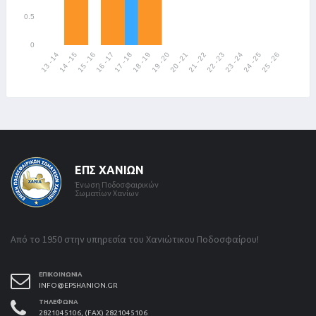
ΕΠΣ ΧΑΝΊΩΝ
Ένωση Ποδοσφαιρικών
Σωματίων Χανίων
Από το 1950 στην υπηρεσία του Χανιώτικου Ποδοσφαίρου!
ΕΠΙΚΟΙΝΩΝΊΑ
INFO@EPSHANION.GR
ΤΗΛΈΦΩΝΑ
2821045106, (FAX) 2821045106