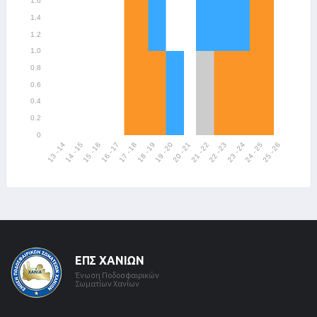
ΕΠΣ ΧΑΝΊΩΝ
Ένωση Ποδοσφαιρικών
Σωματίων Χανίων