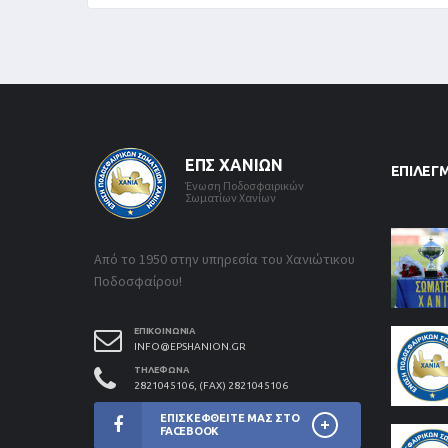
ΕΠΣ ΧΑΝΊΩΝ
ΕΠΙΛΕΓ
Ένωση Ποδοσφαιρικών
Σωματίων Χανίων
Από το 1950 στην υπηρεσία του Χανιώτικου
Ποδοσφαίρου!
ΕΠΙΚΟΙΝΩΝΊΑ
INFO@EPSHANION.GR
ΤΗΛΈΦΩΝΑ
2821045106, (FAX) 2821045106
ΕΠΙΣΚΕΦΘΕΊΤΕ ΜΑΣ ΣΤΟ
FACEBOOK