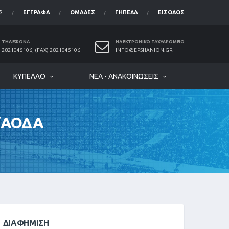
ΈΓΓΡΑΦΑ
ΟΜΆΔΕΣ
ΓΉΠΕΔΑ
ΕΊΣΟΔΟΣ
ΤΗΛΈΦΩΝΑ
ΗΛΕΚΤΡΟΝΙΚΌ ΤΑΧΥΔΡΟΜΕΊΟ
2821045106, (FAX) 2821045106
INFO@EPSHANION.GR
ΚΎΠΕΛΛΟ
ΝΈΑ - ΑΝΑΚΟΙΝΏΣΕΙΣ
/ΑΟΔΑ
ΔΙΑΦΉΜΙΣΗ