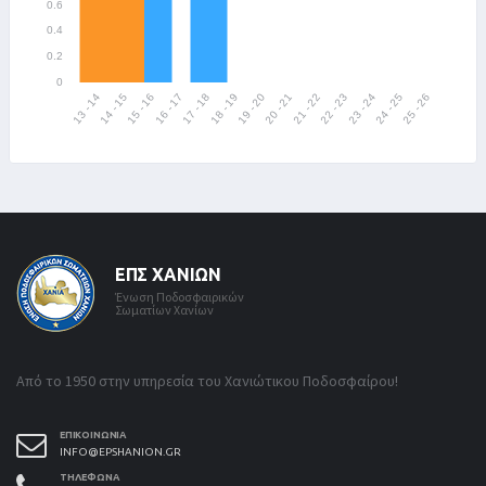
ΕΠΣ ΧΑΝΊΩΝ
Ένωση Ποδοσφαιρικών
Σωματίων Χανίων
Από το 1950 στην υπηρεσία του Χανιώτικου Ποδοσφαίρου!
ΕΠΙΚΟΙΝΩΝΊΑ
INFO@EPSHANION.GR
ΤΗΛΈΦΩΝΑ