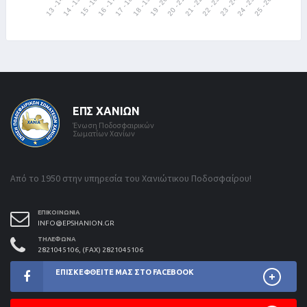
ΕΠΣ ΧΑΝΊΩΝ
Ένωση Ποδοσφαιρικών
Σωματίων Χανίων
Από το 1950 στην υπηρεσία του Χανιώτικου Ποδοσφαίρου!
ΕΠΙΚΟΙΝΩΝΊΑ
INFO@EPSHANION.GR
ΤΗΛΈΦΩΝΑ
2821045106, (FAX) 2821045106
ΕΠΙΣΚΕΦΘΕΊΤΕ ΜΑΣ ΣΤΟ FACEBOOK