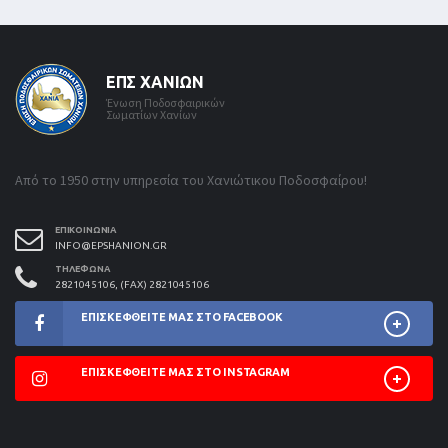
ΕΠΣ ΧΑΝΊΩΝ
Ένωση Ποδοσφαιρικών
Σωματίων Χανίων
Από το 1950 στην υπηρεσία του Χανιώτικου Ποδοσφαίρου!
ΕΠΙΚΟΙΝΩΝΊΑ
INFO@EPSHANION.GR
ΤΗΛΈΦΩΝΑ
2821045106, (FAX) 2821045106
ΕΠΙΣΚΕΦΘΕΊΤΕ ΜΑΣ ΣΤΟ FACEBOOK
ΕΠΙΣΚΕΦΘΕΊΤΕ ΜΑΣ ΣΤΟ INSTAGRAM