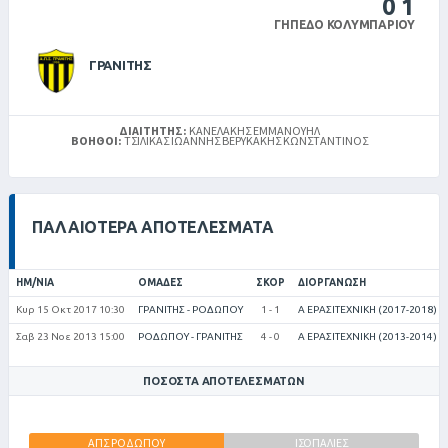
0
1
ΓΉΠΕΔΟ ΚΟΛΥΜΠΑΡΊΟΥ
ΓΡΑΝΙΤΗΣ
ΔΙΑΙΤΗΤΉΣ:
ΚΑΝΕΛΆΚΗΣ ΕΜΜΑΝΟΥΉΛ
ΒΟΗΘΟΊ:
ΤΣΙΛΊΚΑΣ ΙΩΆΝΝΗΣ ΒΕΡΥΚΆΚΗΣ ΚΩΝΣΤΑΝΤΊΝΟΣ
ΠΑΛΑΙΌΤΕΡΑ ΑΠΟΤΕΛΈΣΜΑΤΑ
ΗΜ/ΝΊΑ
ΟΜΆΔΕΣ
ΣΚΟΡ
ΔΙΟΡΓΆΝΩΣΗ
Κυρ 15 Οκτ 2017 10:30
ΓΡΑΝΙΤΗΣ - ΡΟΔΩΠΟΥ
1 - 1
Α ΕΡΑΣΙΤΕΧΝΙΚΗ (2017-2018)
Σαβ 23 Νοε 2013 15:00
ΡΟΔΩΠΟΥ - ΓΡΑΝΙΤΗΣ
4 - 0
Α ΕΡΑΣΙΤΕΧΝΙΚΗ (2013-2014)
ΠΟΣΟΣΤΆ ΑΠΟΤΕΛΕΣΜΆΤΩΝ
ΑΠΣ ΡΟΔΩΠΟΥ
ΓΡΑΝΙΤΗΣ
ΙΣΟΠΑΛΙΕΣ