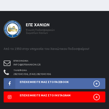
ΕΠΣ ΧΑΝΊΩΝ
Ένωση Ποδοσφαιρικών
Σωματίων Χανίων
Από το 1950 στην υπηρεσία του Χανιώτικου Ποδοσφαίρου!
ΕΠΙΚΟΙΝΩΝΊΑ
INFO@EPSHANION.GR
ΤΗΛΈΦΩΝΑ
2821045106, (FAX) 2821045106
ΕΠΙΣΚΕΦΘΕΊΤΕ ΜΑΣ ΣΤΟ FACEBOOK
ΕΠΙΣΚΕΦΘΕΊΤΕ ΜΑΣ ΣΤΟ INSTAGRAM