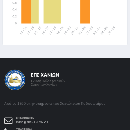
ΕΠΣ ΧΑΝΊΩΝ
Ένωση Ποδοσφαιρικών
Σωματίων Χανίων
Από το 1950 στην υπηρεσία του Χανιώτικου Ποδοσφαίρου!
ΕΠΙΚΟΙΝΩΝΊΑ
INFO@EPSHANION.GR
ΤΗΛΈΦΩΝΑ