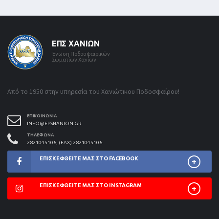
ΕΠΣ ΧΑΝΊΩΝ
Ένωση Ποδοσφαιρικών
Σωματίων Χανίων
Από το 1950 στην υπηρεσία του Χανιώτικου Ποδοσφαίρου!
ΕΠΙΚΟΙΝΩΝΊΑ
INFO@EPSHANION.GR
ΤΗΛΈΦΩΝΑ
2821045106, (FAX) 2821045106
ΕΠΙΣΚΕΦΘΕΊΤΕ ΜΑΣ ΣΤΟ FACEBOOK
ΕΠΙΣΚΕΦΘΕΊΤΕ ΜΑΣ ΣΤΟ INSTAGRAM