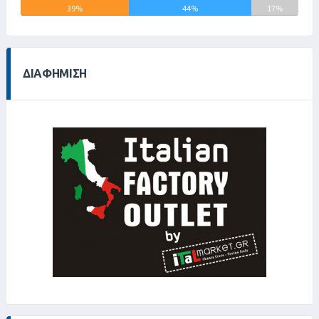
39%
44%
17%
ΔΙΑΦΉΜΙΣΗ