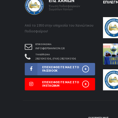
ΕΠΣ ΧΑΝΊΩΝ
ΕΠΙΛΕΓ
Ένωση Ποδοσφαιρικών
Σωματίων Χανίων
Από το 1950 στην υπηρεσία του Χανιώτικου
Ποδοσφαίρου!
ΕΠΙΚΟΙΝΩΝΊΑ
INFO@EPSHANION.GR
ΤΗΛΈΦΩΝΑ
2821045106, (FAX) 2821045106
ΕΠΙΣΚΕΦΘΕΊΤΕ ΜΑΣ ΣΤΟ
FACEBOOK
ΕΠΙΣΚΕΦΘΕΊΤΕ ΜΑΣ ΣΤΟ
INSTAGRAM
ΟΙ ΧΟΡΗΓΟΊ ΜΑΣ: