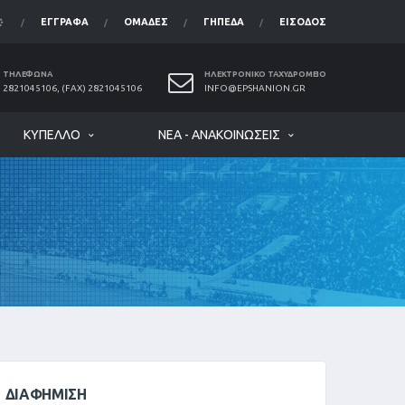
ΈΓΓΡΑΦΑ
ΟΜΆΔΕΣ
ΓΉΠΕΔΑ
ΕΊΣΟΔΟΣ
ΤΗΛΈΦΩΝΑ
ΗΛΕΚΤΡΟΝΙΚΌ ΤΑΧΥΔΡΟΜΕΊΟ
2821045106, (FAX) 2821045106
INFO@EPSHANION.GR
ΚΎΠΕΛΛΟ
ΝΈΑ - ΑΝΑΚΟΙΝΏΣΕΙΣ
ΔΙΑΦΉΜΙΣΗ