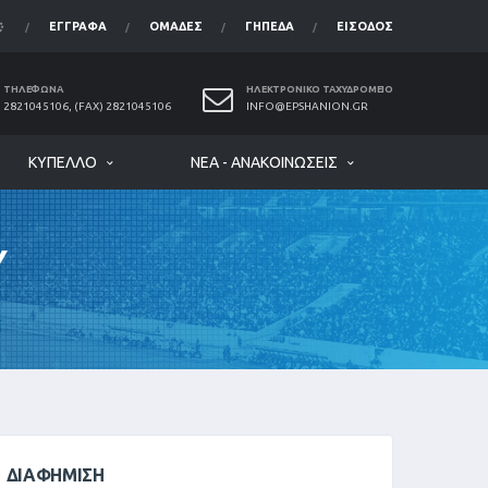
ΈΓΓΡΑΦΑ
ΟΜΆΔΕΣ
ΓΉΠΕΔΑ
ΕΊΣΟΔΟΣ
ΤΗΛΈΦΩΝΑ
ΗΛΕΚΤΡΟΝΙΚΌ ΤΑΧΥΔΡΟΜΕΊΟ
2821045106, (FAX) 2821045106
INFO@EPSHANION.GR
ΚΎΠΕΛΛΟ
ΝΈΑ - ΑΝΑΚΟΙΝΏΣΕΙΣ
Υ
ΔΙΑΦΉΜΙΣΗ