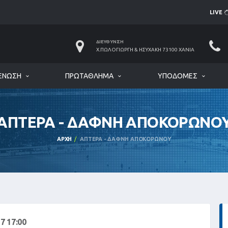
LIVE
ΔΙΕΎΘΥΝΣΗ
Χ.ΠΩΛΟΓΙΏΡΓΗ & ΗΣΥΧΆΚΗ 73100 ΧΑΝΙΆ
ΈΝΩΣΗ
ΠΡΩΤΆΘΛΗΜΑ
ΥΠΟΔΟΜΈΣ
ΑΠΤΕΡΑ - ΔΑΦΝΗ ΑΠΟΚΟΡΩΝΟ
ΑΡΧΉ
ΑΠΤΕΡΑ - ΔΑΦΝΗ ΑΠΟΚΟΡΩΝΟΥ
17 17:00