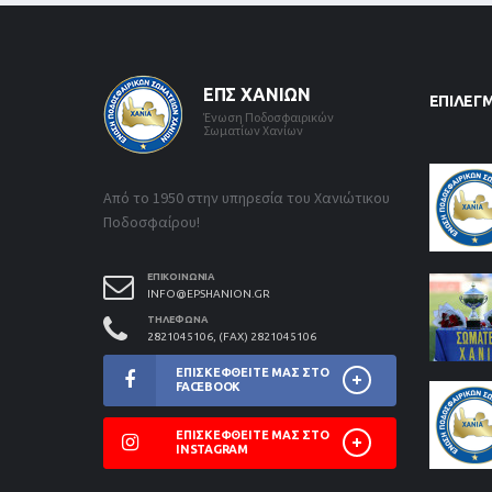
ΕΠΣ ΧΑΝΊΩΝ
ΕΠΙΛΕΓ
Ένωση Ποδοσφαιρικών
Σωματίων Χανίων
Από το 1950 στην υπηρεσία του Χανιώτικου
Ποδοσφαίρου!
ΕΠΙΚΟΙΝΩΝΊΑ
INFO@EPSHANION.GR
ΤΗΛΈΦΩΝΑ
2821045106, (FAX) 2821045106
ΕΠΙΣΚΕΦΘΕΊΤΕ ΜΑΣ ΣΤΟ
FACEBOOK
ΕΠΙΣΚΕΦΘΕΊΤΕ ΜΑΣ ΣΤΟ
INSTAGRAM