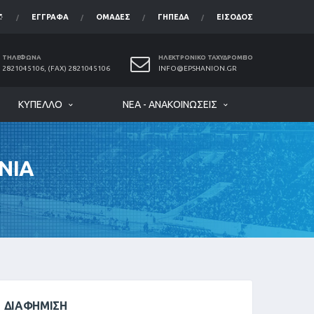
ΈΓΓΡΑΦΑ
ΟΜΆΔΕΣ
ΓΉΠΕΔΑ
ΕΊΣΟΔΟΣ
ΤΗΛΈΦΩΝΑ
ΗΛΕΚΤΡΟΝΙΚΌ ΤΑΧΥΔΡΟΜΕΊΟ
2821045106, (FAX) 2821045106
INFO@EPSHANION.GR
ΚΎΠΕΛΛΟ
ΝΈΑ - ΑΝΑΚΟΙΝΏΣΕΙΣ
ΝΙΑ
ΔΙΑΦΉΜΙΣΗ