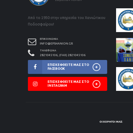
Από το 1950 στην υπηρεσία του Χανιώτικου
Ποδοσφαίρου!
ΕΠΙΚΟΙΝΩΝΊΑ
INFO@EPSHANION.GR
ΤΗΛΈΦΩΝΑ
2821045106, (FAX) 2821045106
ΕΠΙΣΚΕΦΘΕΊΤΕ ΜΑΣ ΣΤΟ
FACEBOOK
ΕΠΙΣΚΕΦΘΕΊΤΕ ΜΑΣ ΣΤΟ
INSTAGRAM
ΟΙ ΧΟΡΗΓΟΊ ΜΑΣ: