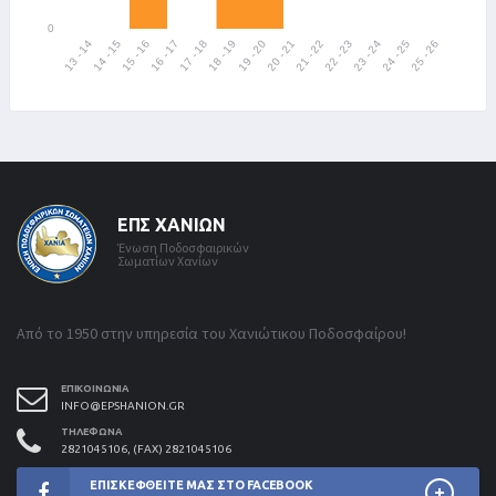
ΕΠΣ ΧΑΝΊΩΝ
Ένωση Ποδοσφαιρικών
Σωματίων Χανίων
Από το 1950 στην υπηρεσία του Χανιώτικου Ποδοσφαίρου!
ΕΠΙΚΟΙΝΩΝΊΑ
INFO@EPSHANION.GR
ΤΗΛΈΦΩΝΑ
2821045106, (FAX) 2821045106
ΕΠΙΣΚΕΦΘΕΊΤΕ ΜΑΣ ΣΤΟ FACEBOOK