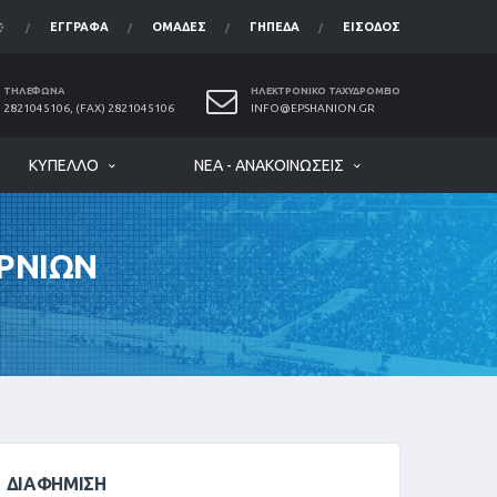
ΈΓΓΡΑΦΑ
ΟΜΆΔΕΣ
ΓΉΠΕΔΑ
ΕΊΣΟΔΟΣ
ΤΗΛΈΦΩΝΑ
ΗΛΕΚΤΡΟΝΙΚΌ ΤΑΧΥΔΡΟΜΕΊΟ
2821045106, (FAX) 2821045106
INFO@EPSHANION.GR
ΚΎΠΕΛΛΟ
ΝΈΑ - ΑΝΑΚΟΙΝΏΣΕΙΣ
ΡΝΙΩΝ
ΔΙΑΦΉΜΙΣΗ