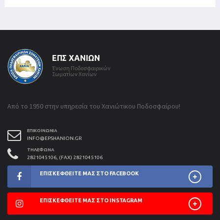
ΕΠΣ ΧΑΝΊΩΝ
Ένωση Ποδοσφαιρικών
Σωματίων Χανίων
Από το 1950 στην υπηρεσία του Χανιώτικου Ποδοσφαίρου!
ΕΠΙΚΟΙΝΩΝΊΑ
INFO@EPSHANION.GR
ΤΗΛΈΦΩΝΑ
2821045106, (FAX) 2821045106
ΕΠΙΣΚΕΦΘΕΊΤΕ ΜΑΣ ΣΤΟ FACEBOOK
ΕΠΙΣΚΕΦΘΕΊΤΕ ΜΑΣ ΣΤΟ INSTAGRAM