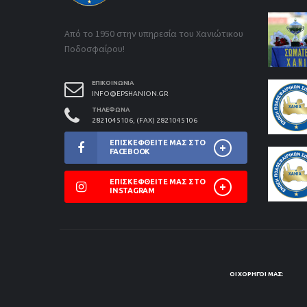
Από το 1950 στην υπηρεσία του Χανιώτικου
Ποδοσφαίρου!
ΕΠΙΚΟΙΝΩΝΊΑ
INFO@EPSHANION.GR
ΤΗΛΈΦΩΝΑ
2821045106, (FAX) 2821045106
ΕΠΙΣΚΕΦΘΕΊΤΕ ΜΑΣ ΣΤΟ
FACEBOOK
ΕΠΙΣΚΕΦΘΕΊΤΕ ΜΑΣ ΣΤΟ
INSTAGRAM
ΟΙ ΧΟΡΗΓΟΊ ΜΑΣ: