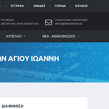
ΈΓΓΡΑΦΑ
ΟΜΆΔΕΣ
ΓΉΠΕΔΑ
ΕΊΣΟΔΟΣ
ΤΗΛΈΦΩΝΑ
ΗΛΕΚΤΡΟΝΙΚΌ ΤΑΧΥΔΡΟΜΕΊΟ
2821045106, (FAX) 2821045106
INFO@EPSHANION.GR
ΚΎΠΕΛΛΟ
ΝΈΑ - ΑΝΑΚΟΙΝΏΣΕΙΣ
Ν ΑΓΙΟΥ ΙΩΑΝΝΗ
ΔΙΑΦΉΜΙΣΗ