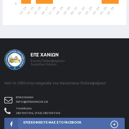
ΕΠΣ ΧΑΝΊΩΝ
Ένωση Ποδοσφαιρικών
Σωματίων Χανίων
Από το 1950 στην υπηρεσία του Χανιώτικου Ποδοσφαίρου!
ΕΠΙΚΟΙΝΩΝΊΑ
INFO@EPSHANION.GR
ΤΗΛΈΦΩΝΑ
2821045106, (FAX) 2821045106
ΕΠΙΣΚΕΦΘΕΊΤΕ ΜΑΣ ΣΤΟ FACEBOOK