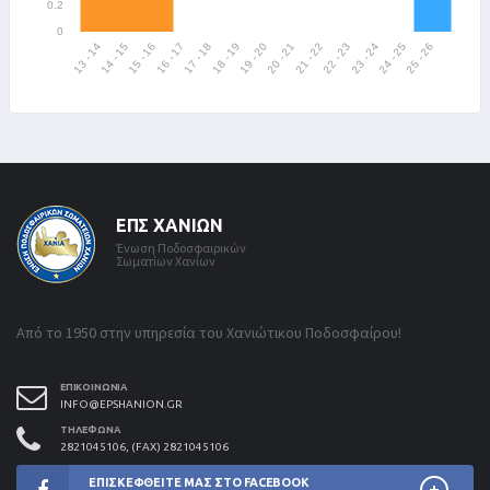
ΕΠΣ ΧΑΝΊΩΝ
Ένωση Ποδοσφαιρικών
Σωματίων Χανίων
Από το 1950 στην υπηρεσία του Χανιώτικου Ποδοσφαίρου!
ΕΠΙΚΟΙΝΩΝΊΑ
INFO@EPSHANION.GR
ΤΗΛΈΦΩΝΑ
2821045106, (FAX) 2821045106
ΕΠΙΣΚΕΦΘΕΊΤΕ ΜΑΣ ΣΤΟ FACEBOOK