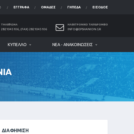
ΈΓΓΡΑΦΑ
ΟΜΆΔΕΣ
ΓΉΠΕΔΑ
ΕΊΣΟΔΟΣ
ΤΗΛΈΦΩΝΑ
ΗΛΕΚΤΡΟΝΙΚΌ ΤΑΧΥΔΡΟΜΕΊΟ
2821045106, (FAX) 2821045106
INFO@EPSHANION.GR
ΚΎΠΕΛΛΟ
ΝΈΑ - ΑΝΑΚΟΙΝΏΣΕΙΣ
ΝΙΑ
ΔΙΑΦΉΜΙΣΗ