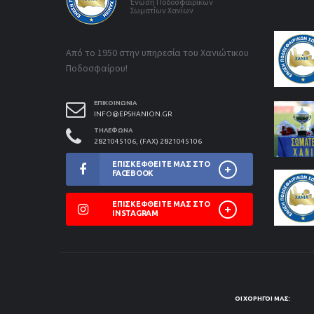
Ένωση Ποδοσφαιρικών
Σωματίων Χανίων
Από το 1950 στην υπηρεσία του Χανιώτικου
Ποδοσφαίρου!
ΕΠΙΚΟΙΝΩΝΊΑ
INFO@EPSHANION.GR
ΤΗΛΈΦΩΝΑ
2821045106, (FAX) 2821045106
ΕΠΙΣΚΕΦΘΕΊΤΕ ΜΑΣ ΣΤΟ
FACEBOOK
ΕΠΙΣΚΕΦΘΕΊΤΕ ΜΑΣ ΣΤΟ
INSTAGRAM
ΟΙ ΧΟΡΗΓΟΊ ΜΑΣ: