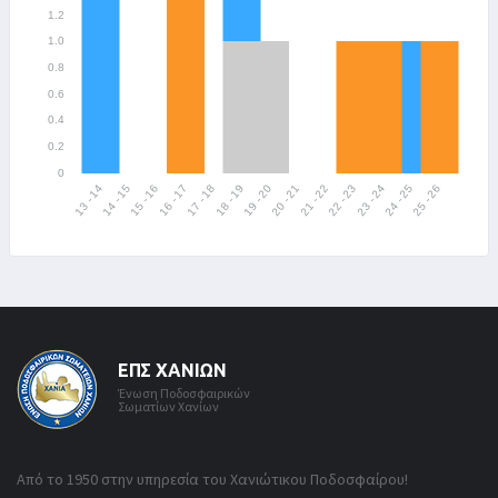
ΕΠΣ ΧΑΝΊΩΝ
Ένωση Ποδοσφαιρικών
Σωματίων Χανίων
Από το 1950 στην υπηρεσία του Χανιώτικου Ποδοσφαίρου!