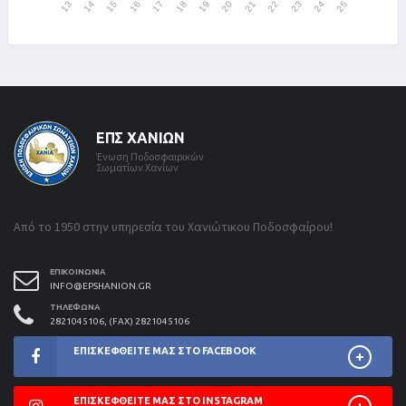
ΕΠΣ ΧΑΝΊΩΝ
Ένωση Ποδοσφαιρικών
Σωματίων Χανίων
Από το 1950 στην υπηρεσία του Χανιώτικου Ποδοσφαίρου!
ΕΠΙΚΟΙΝΩΝΊΑ
INFO@EPSHANION.GR
ΤΗΛΈΦΩΝΑ
2821045106, (FAX) 2821045106
ΕΠΙΣΚΕΦΘΕΊΤΕ ΜΑΣ ΣΤΟ FACEBOOK
ΕΠΙΣΚΕΦΘΕΊΤΕ ΜΑΣ ΣΤΟ INSTAGRAM