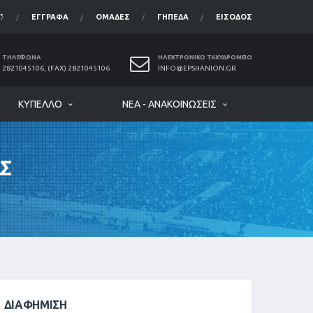
ΈΓΓΡΑΦΑ
ΟΜΆΔΕΣ
ΓΉΠΕΔΑ
ΕΊΣΟΔΟΣ
ΤΗΛΈΦΩΝΑ
ΗΛΕΚΤΡΟΝΙΚΌ ΤΑΧΥΔΡΟΜΕΊΟ
2821045106, (FAX) 2821045106
INFO@EPSHANION.GR
ΚΎΠΕΛΛΟ
ΝΈΑ - ΑΝΑΚΟΙΝΏΣΕΙΣ
Σ
ΔΙΑΦΉΜΙΣΗ