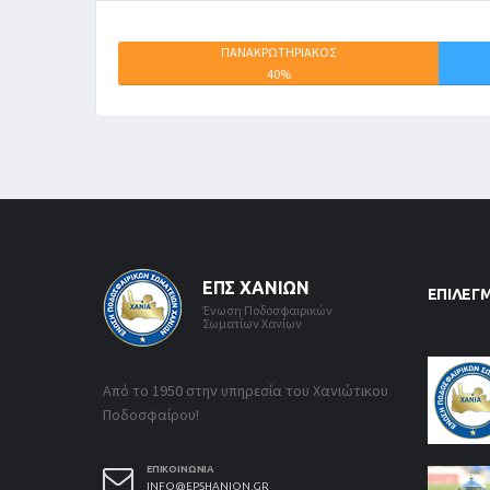
ΠΑΝΑΚΡΩΤΗΡΙΑΚΟΣ
40%
ΕΠΣ ΧΑΝΊΩΝ
ΕΠΙΛΕΓ
Ένωση Ποδοσφαιρικών
Σωματίων Χανίων
Από το 1950 στην υπηρεσία του Χανιώτικου
Ποδοσφαίρου!
ΕΠΙΚΟΙΝΩΝΊΑ
INFO@EPSHANION.GR