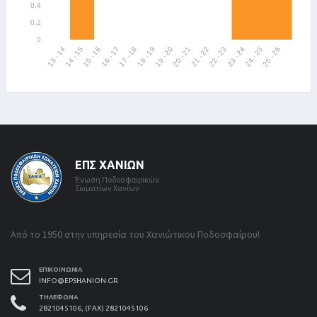
ΕΠΣ ΧΑΝΊΩΝ
Ένωση Ποδοσφαιρικών
Σωματίων Χανίων
Από το 1950 στην υπηρεσία του Χανιώτικου Ποδοσφαίρου!
ΕΠΙΚΟΙΝΩΝΊΑ
INFO@EPSHANION.GR
ΤΗΛΈΦΩΝΑ
2821045106, (FAX) 2821045106