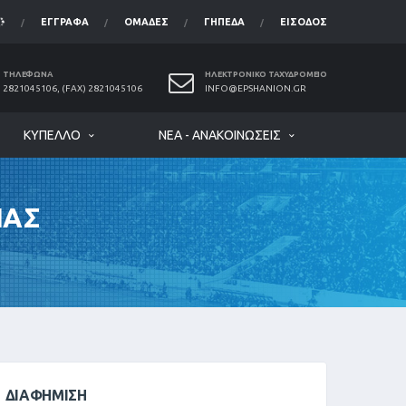
ΈΓΓΡΑΦΑ
ΟΜΆΔΕΣ
ΓΉΠΕΔΑ
ΕΊΣΟΔΟΣ
ΤΗΛΈΦΩΝΑ
ΗΛΕΚΤΡΟΝΙΚΌ ΤΑΧΥΔΡΟΜΕΊΟ
2821045106, (FAX) 2821045106
INFO@EPSHANION.GR
ΚΎΠΕΛΛΟ
ΝΈΑ - ΑΝΑΚΟΙΝΏΣΕΙΣ
ΙΑΣ
ΔΙΑΦΉΜΙΣΗ