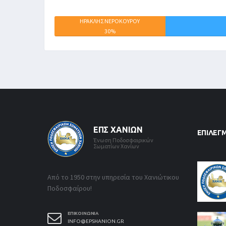
ΗΡΑΚΛΗΣ ΝΕΡΟΚΟΥΡΟΥ
30%
ΕΠΣ ΧΑΝΊΩΝ
ΕΠΙΛΕΓ
Ένωση Ποδοσφαιρικών
Σωματίων Χανίων
Από το 1950 στην υπηρεσία του Χανιώτικου
Ποδοσφαίρου!
ΕΠΙΚΟΙΝΩΝΊΑ
INFO@EPSHANION.GR