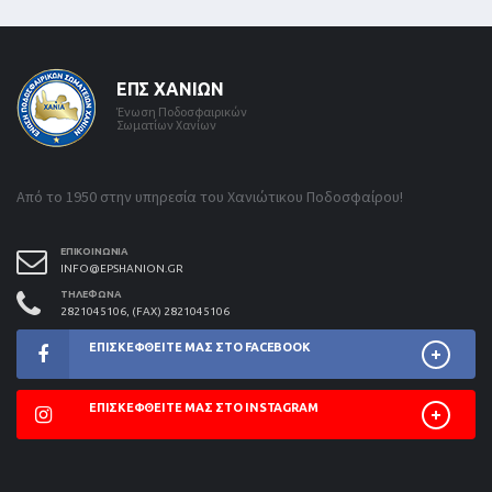
ΕΠΣ ΧΑΝΊΩΝ
Ένωση Ποδοσφαιρικών
Σωματίων Χανίων
Από το 1950 στην υπηρεσία του Χανιώτικου Ποδοσφαίρου!
ΕΠΙΚΟΙΝΩΝΊΑ
INFO@EPSHANION.GR
ΤΗΛΈΦΩΝΑ
2821045106, (FAX) 2821045106
ΕΠΙΣΚΕΦΘΕΊΤΕ ΜΑΣ ΣΤΟ FACEBOOK
ΕΠΙΣΚΕΦΘΕΊΤΕ ΜΑΣ ΣΤΟ INSTAGRAM