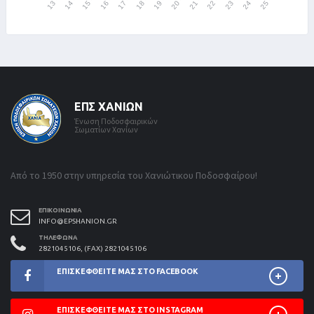
ΕΠΣ ΧΑΝΊΩΝ
Ένωση Ποδοσφαιρικών
Σωματίων Χανίων
Από το 1950 στην υπηρεσία του Χανιώτικου Ποδοσφαίρου!
ΕΠΙΚΟΙΝΩΝΊΑ
INFO@EPSHANION.GR
ΤΗΛΈΦΩΝΑ
2821045106, (FAX) 2821045106
ΕΠΙΣΚΕΦΘΕΊΤΕ ΜΑΣ ΣΤΟ FACEBOOK
ΕΠΙΣΚΕΦΘΕΊΤΕ ΜΑΣ ΣΤΟ INSTAGRAM