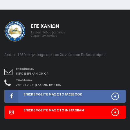
ΕΠΣ ΧΑΝΊΩΝ
Ένωση Ποδοσφαιρικών
Σωματίων Χανίων
Από το 1950 στην υπηρεσία του Χανιώτικου Ποδοσφαίρου!
ΕΠΙΚΟΙΝΩΝΊΑ
INFO@EPSHANION.GR
ΤΗΛΈΦΩΝΑ
2821045106, (FAX) 2821045106
ΕΠΙΣΚΕΦΘΕΊΤΕ ΜΑΣ ΣΤΟ FACEBOOK
ΕΠΙΣΚΕΦΘΕΊΤΕ ΜΑΣ ΣΤΟ INSTAGRAM