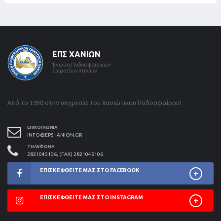
ΕΠΣ ΧΑΝΊΩΝ
Ένωση Ποδοσφαιρικών
Σωματίων Χανίων
Από το 1950 στην υπηρεσία του Χανιώτικου Ποδοσφαίρου!
ΕΠΙΚΟΙΝΩΝΊΑ
INFO@EPSHANION.GR
ΤΗΛΈΦΩΝΑ
2821045106, (FAX) 2821045106
ΕΠΙΣΚΕΦΘΕΊΤΕ ΜΑΣ ΣΤΟ FACEBOOK
ΕΠΙΣΚΕΦΘΕΊΤΕ ΜΑΣ ΣΤΟ INSTAGRAM