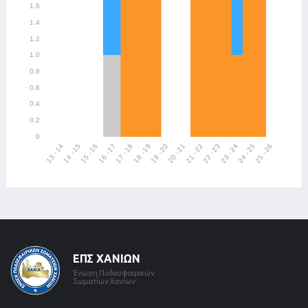
ΕΠΣ ΧΑΝΊΩΝ
Ένωση Ποδοσφαιρικών
Σωματίων Χανίων