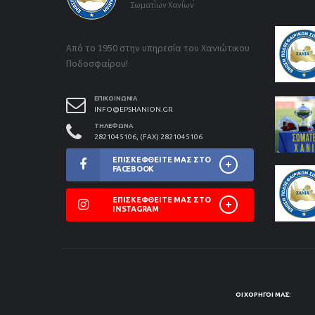
Σωματίων Χανίων
Από το 1950 στην υπηρεσία του Χανιώτικου
Ποδοσφαίρου!
ΕΠΙΚΟΙΝΩΝΊΑ
INFO@EPSHANION.GR
ΤΗΛΈΦΩΝΑ
2821045106, (FAX) 2821045106
ΕΠΙΣΚΕΦΘΕΊΤΕ ΜΑΣ ΣΤΟ
FACEBOOK
ΕΠΙΣΚΕΦΘΕΊΤΕ ΜΑΣ ΣΤΟ
INSTAGRAM
ΟΙ ΧΟΡΗΓΟΊ ΜΑΣ: