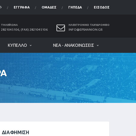
ΈΓΓΡΑΦΑ
ΟΜΆΔΕΣ
ΓΉΠΕΔΑ
ΕΊΣΟΔΟΣ
ΤΗΛΈΦΩΝΑ
ΗΛΕΚΤΡΟΝΙΚΌ ΤΑΧΥΔΡΟΜΕΊΟ
2821045106, (FAX) 2821045106
INFO@EPSHANION.GR
ΚΎΠΕΛΛΟ
ΝΈΑ - ΑΝΑΚΟΙΝΏΣΕΙΣ
ΡΑ
ΔΙΑΦΉΜΙΣΗ